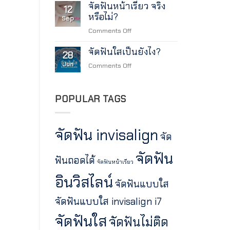
จำเป็น
จัดฟันหน้าเรียว จริง
วิธี
12
หรือ
หรือไม่?
ดูแล
Sep
ไม่?
สุขภาพ
on
Comments Off
ฟัน
จัด
ระหว่าง
จัดฟันใสเป็นยังไง?
ฟัน
28
จัด
หน้า
Jun
on
Comments Off
ฟัน
เรียว
จัด
จริง
ฟัน
หรือ
ใส
POPULAR TAGS
ไม่?
เป็น
ยัง
ไง?
จัดฟัน invisalign
จัด
จัดฟัน
ฟันถอดได้
จัดฟันหน้าเรียว
อินวิสไลน์
จัดฟันแบบใส
จัดฟันแบบใส invisalign i7
จัดฟันใส
จัดฟันไม่ติด