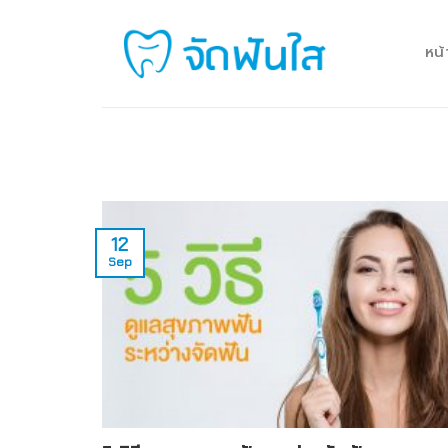
Skip
to
หน
content
12
Sep