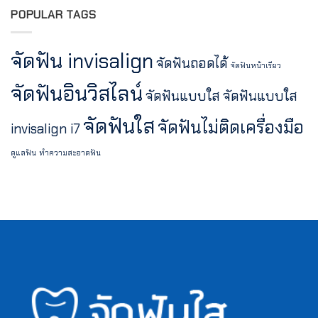
ใส
ไม่?
POPULAR TAGS
เป็น
ยัง
ไง?
จัดฟัน invisalign
จัดฟันถอดได้
จัดฟันหน้าเรียว
จัดฟันอินวิสไลน์
จัดฟันแบบใส
จัดฟันแบบใส
จัดฟันใส
จัดฟันไม่ติดเครื่องมือ
invisalign i7
ดูแลฟัน
ทำความสะอาดฟัน