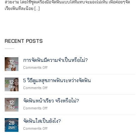
สวยงาม โดยใช้ชุดเครื่องมือจัดฟันแบบใสที่แทบจะมองไม่เห็น เพื่อค่อยๆจัด
เรียงฟันทีละน้อย [...]
RECENT POSTS
การจัดฟันมีความจำเป็นหรือไม่?
12
Sep
on
Comments Off
การ
จัด
5 วิธีดูแลสุขภาพฟันระหว่างจัดฟัน
12
ฟัน
Sep
on
Comments Off
มี
5
ความ
วิธี
จำเป็น
จัดฟันหน้าเรียว จริงหรือไม่?
12
ดูแล
หรือ
Sep
on
Comments Off
สุขภาพ
ไม่?
จัด
ฟัน
ฟัน
ระหว่าง
จัดฟันใสเป็นยังไง?
28
หน้า
จัด
Jun
on
Comments Off
เรียว
ฟัน
จัด
จริง
ฟัน
หรือ